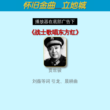
播放器在底部广告下
《战士歌唱东方红》
贾世骏
刘薇等词 引龙、晨耕曲