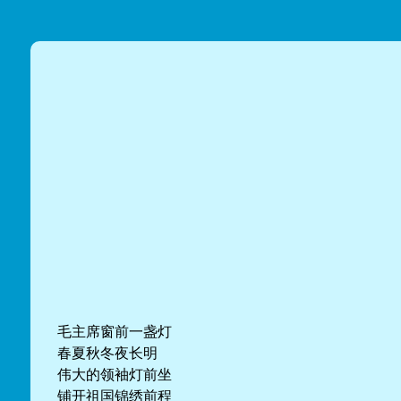
毛主席窗前一盏灯
春夏秋冬夜长明
伟大的领袖灯前坐
铺开祖国锦绣前程