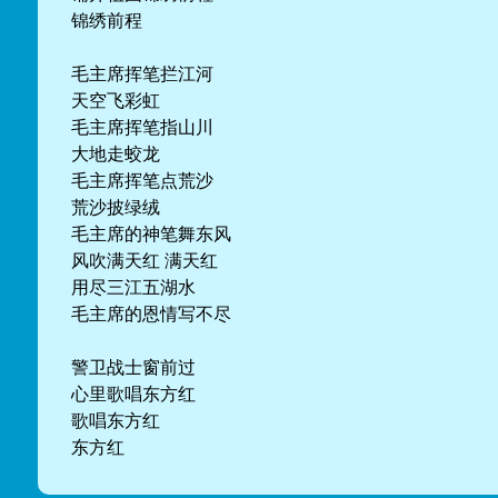
锦绣前程
毛主席挥笔拦江河
天空飞彩虹
毛主席挥笔指山川
大地走蛟龙
毛主席挥笔点荒沙
荒沙披绿绒
毛主席的神笔舞东风
风吹满天红 满天红
用尽三江五湖水
毛主席的恩情写不尽
警卫战士窗前过
心里歌唱东方红
歌唱东方红
东方红