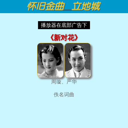
播放器在底部广告下
《新对花》
周璇、严华
佚名词曲