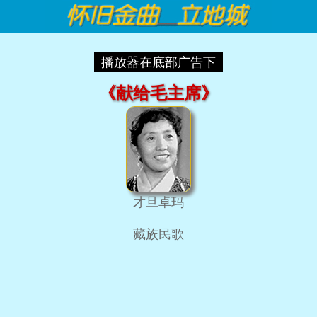
播放器在底部广告下
《献给毛主席》
才旦卓玛
藏族民歌