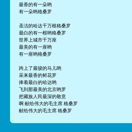
最香的有一朵哟
有一朵哟格桑罗
圣洁的哈达千万根格桑罗
最白的有一根哟格桑罗
世界上城市千万座
最美的有一座哟
有一座哟格桑罗
跨上了最骏的马儿哟
采来最香的鲜花罗
捧着最白的哈达哟
飞到那最美的北京哟罗
把藏族人民最深的敬意
啊 献给伟大的毛主席 格桑罗
献给伟大的毛主席 格桑罗