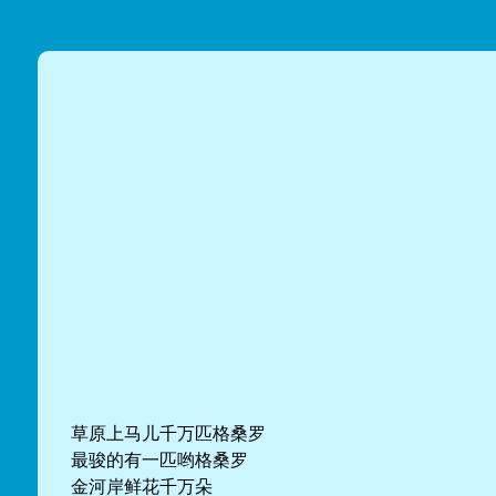
草原上马儿千万匹格桑罗
最骏的有一匹哟格桑罗
金河岸鲜花千万朵