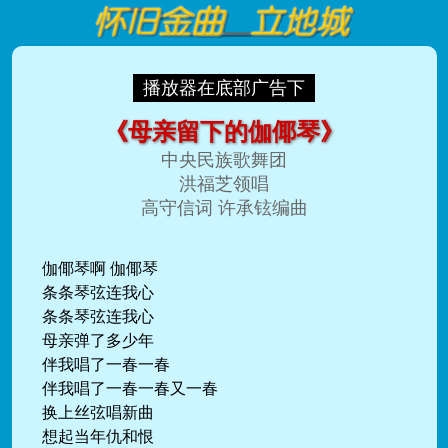
播放器在底部广告下
《母亲留下的伽倻琴》
中央民族歌舞团
洪福芝领唱
高守信词 许承铉编曲
伽倻琴啊 伽倻琴
条条琴弦连我心
条条琴弦连我心
母亲弹了多少年
伴我唱了一春一春
伴我唱了一春一春又一春
换上丝弦唱新曲
想起当年仇和恨