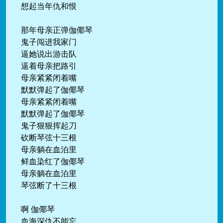
想起当年仇和恨
那年母亲正弹伽倻琴
鬼子闯进我家门
逼她说出游击队
逼着母亲把路引
母亲紧紧闭着嘴
默默弹起了伽倻琴
母亲紧紧闭着嘴
默默弹起了伽倻琴
鬼子狠狠挥起刀
砍断琴弦十三根
母亲躺在血泊里
鲜血染红了伽倻琴
母亲躺在血泊里
琴弦断了十三根
啊 伽倻琴
血海深仇不能忘