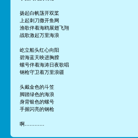
扬起白帆荡开双桨
上起刺刀撒开鱼网
渔歌伴着海鸥展翅飞翔
战歌激起万里海浪
屹立船头红心向阳
碧海蓝天映进胸膛
螺号伴着海涛日夜歌唱
钢枪守卫着万里浪疆
头戴金色的斗笠
脚踏绿色的海浪
身背银色的螺号
手握闪亮的钢枪
啊…………