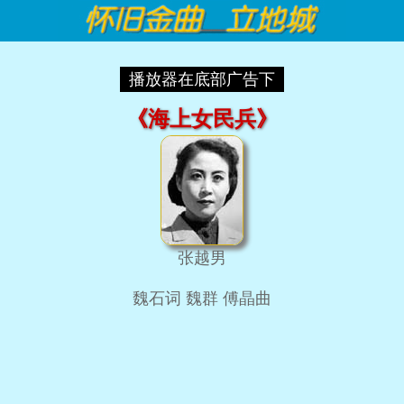
播放器在底部广告下
《海上女民兵》
张越男
魏石词 魏群 傅晶曲