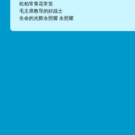
松柏常青花常笑
毛主席教导的好战士
生命的光辉永照耀 永照耀