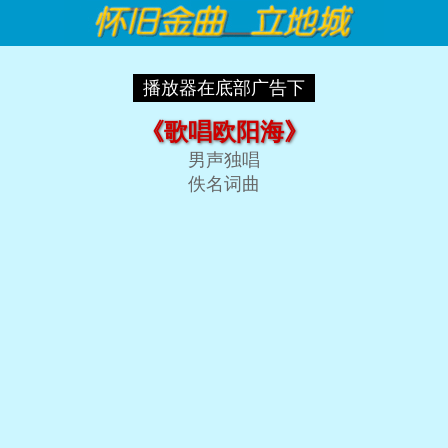
播放器在底部广告下
《歌唱欧阳海》
男声独唱
佚名词曲