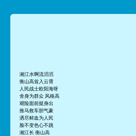
湘江水啊流滔滔
衡山高耸入云霄
人民战士欧阳海呀
舍身为群众 风格高
艰险面前挺身出
推马救车胆气豪
洒尽鲜血为人民
脸不变色心不跳
湘江长 衡山高