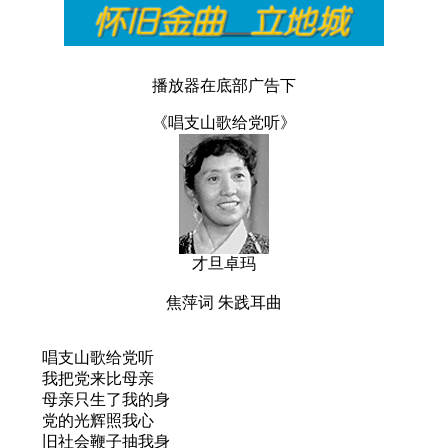
播放器在底部广告下
《唱支山歌给党听》
才旦卓玛
焦萍词 朱践耳曲
唱支山歌给党听
我把党来比母亲
母亲只生了我的身
党的光辉照我心
旧社会鞭子抽我身