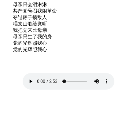
母亲只会泪淋淋
共产党号召我闹革命
夺过鞭子揍敌人
唱支山歌给党听
我把党来比母亲
母亲只生了我的身
党的光辉照我心
党的光辉照我心