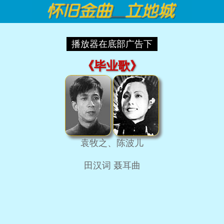
播放器在底部广告下
《毕业歌》
袁牧之、陈波儿
田汉词 聂耳曲