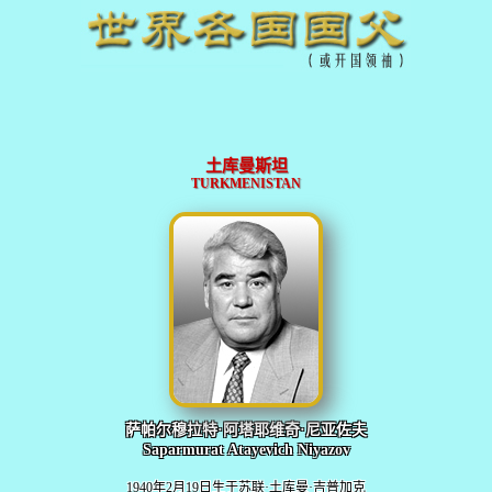
土库曼斯坦
TURKMENISTAN
萨帕尔穆拉特·阿塔耶维奇·尼亚佐夫
Saparmurat Atayevich Niyazov
1940年2月19日生于苏联·土库曼·吉普加克