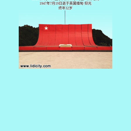
1947年7月19日逝于英属缅甸·仰光
终年32岁