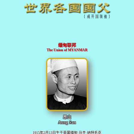
缅甸联邦
The Union of MYANMAR
昂山
Aung San
1915年2月13日生于英属缅甸·马圭·纳特毛克