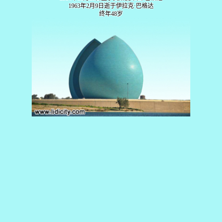
1963年2月9日逝于伊拉克·巴格达
终年48岁