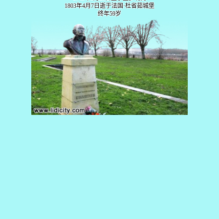
1803年4月7日逝于法国·杜省茹城堡
终年59岁