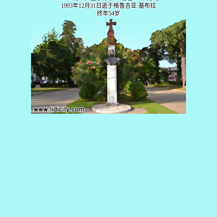
1993年12月31日逝于格鲁吉亚·基布拉
终年54岁