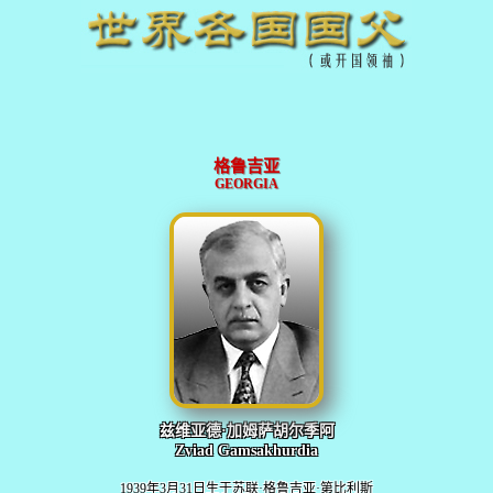
格鲁吉亚
GEORGIA
兹维亚德·加姆萨胡尔季阿
Zviad Gamsakhurdia
1939年3月31日生于苏联·格鲁吉亚·第比利斯