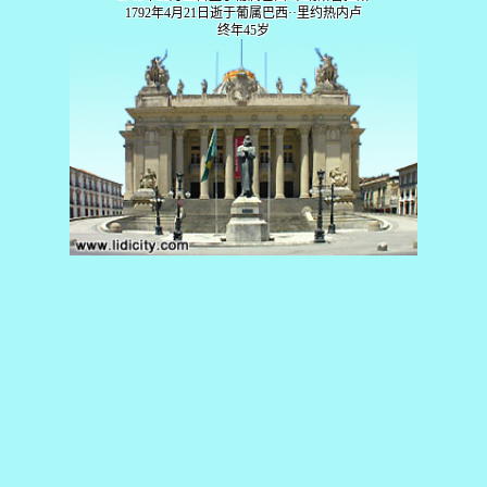
1792年4月21日逝于葡属巴西··里约热内卢
终年45岁