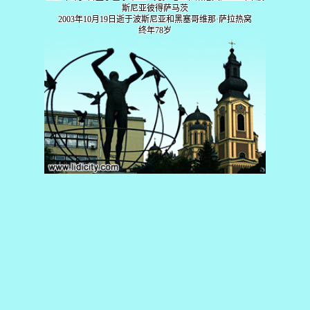
斯尼亚彼得萨马茨
2003年10月19日逝于波斯尼亚和黑塞哥维那·萨拉热窝
终年78岁