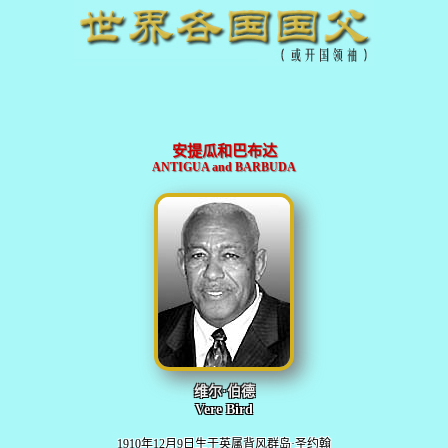
安提瓜和巴布达
ANTIGUA and BARBUDA
维尔·伯德
Vere Bird
1910年12月9日生于英属背风群岛·圣约翰