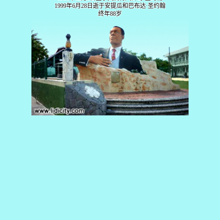
1999年6月28日逝于安提瓜和巴布达·圣约翰
终年88岁